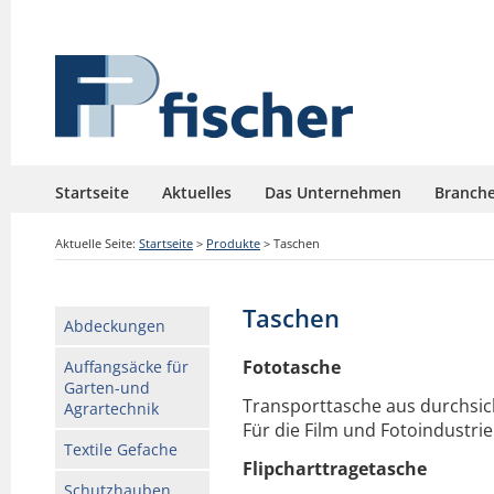
Startseite
Aktuelles
Das Unternehmen
Branch
Aktuelle Seite:
Startseite
>
Produkte
>
Taschen
Taschen
Abdeckungen
Fototasche
Auffangsäcke für
Garten-und
Transporttasche aus durchsich
Agrartechnik
Für die Film und Fotoindustrie
Textile Gefache
Flipcharttragetasche
Schutzhauben